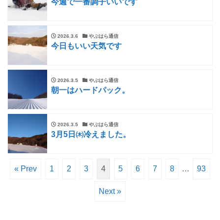
今週で一番調子いいです
2026.3.6
やぶはら通信
今日もいい天気です
2026.3.5
やぶはら通信
朝一はハードパック。
2026.3.5
やぶはら通信
3月5日㈭冷えました。
« Prev
1
2
3
4
5
6
7
8
…
93
Next »