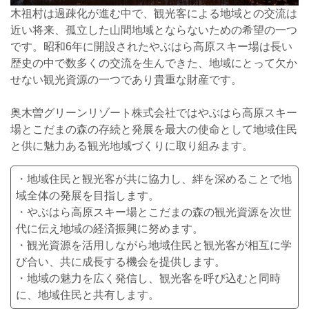
木祖村は過疎化が進む中で、観光客による地域との交流は
近い将来、孤立した山間地域とならないための希望の一つ
です。昭和6年に開設されたやぶはら高原スキー場は長い
歴史の中で数多くの交流を生んできた、地域にとって欠か
せない観光資源の一つであり貴重な財産です。
奥木曽グリーンリゾート株式会社ではやぶはら高原スキー
場とこだまの森の存続と発展を最大の使命として地域住民
と供に魅力ある観光地域づくりに取り組みます。
・地域住民と観光客が共に協力し、絆を深めることで地
域全体の発展を目指します。
・やぶはら高原スキー場とこだまの森の観光資源を次世
代に伝え地域の経済振興に努めます。
・観光資源を活用しながら地域住民と観光客が相互に学
び合い、共に成長する機会を提供します。
・地域の魅力を広く発信し、観光客を呼び込むと同時
に、地域住民と共有します。