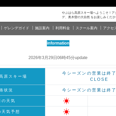
やぶはら高原スキー場へようこそ！アク
デ、奥木曽の大自然 をお楽しみくださ
ゲレンデガイド
施設案内
利用料金
スクール案内
アクセ
information
2026年3月29日06時45分update
今シーズンの営業は終
高原スキー場
CLOSE
路状況
今シーズンの営業は終
日の天気
の天気予想