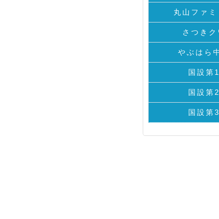
丸山ファミ
さつきク
やぶはら
国設第
国設第
国設第