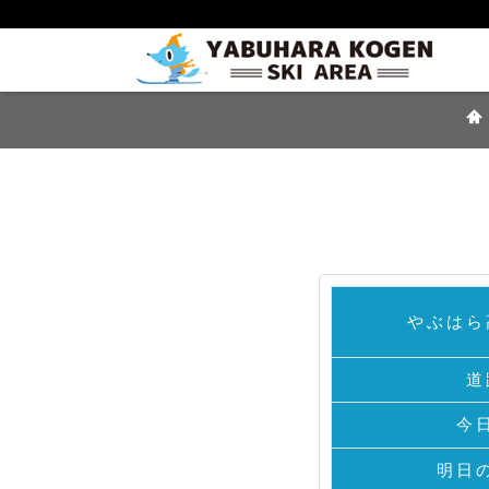
やぶはら
道
今
明日