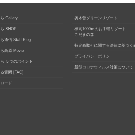
 Gallery
奥木曽グリーンリゾート
ら SHOP
標高1000ｍのお手軽リゾート
こだまの森
通信 Staff Blog
特定商取引に関する法律に基づく
ら高原 Movie
プライバシーポリシー
ら ５つのポイント
新型コロナウィルス対策について
る質問 [FAQ]
ンロード