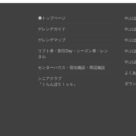
トップページ
やぶはら
ゲレンデガイド
やぶは
ゲレンデマップ
やぶはら
リフト券・割引Day・シーズン券・レン
やぶは
タル
やぶは
センターハウス・宿泊施設・周辺施設
よくあ
シニアクラブ
ダウ
『くらんぼＣｌｕｂ』