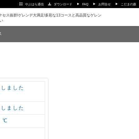
やぶはら通信
ダウンロード
FAQ
お問合せ
こだまの森
セス抜群!ゲレンデ大満足!多彩な13コースと高品質なゲレン
い
ス
了しました
了しました
℃