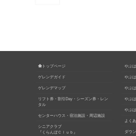
トップページ
やぶはら
ゲレンデガイド
やぶは
ゲレンデマップ
やぶはら
リフト券・割引Day・シーズン券・レン
やぶは
タル
やぶは
センターハウス・宿泊施設・周辺施設
よくあ
シニアクラブ
ダウ
『くらんぼＣｌｕｂ』