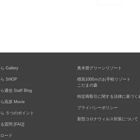
 Gallery
奥木曽グリーンリゾート
ら SHOP
標高1000ｍのお手軽リゾート
こだまの森
通信 Staff Blog
特定商取引に関する法律に基づく
ら高原 Movie
プライバシーポリシー
ら ５つのポイント
新型コロナウィルス対策について
る質問 [FAQ]
ンロード