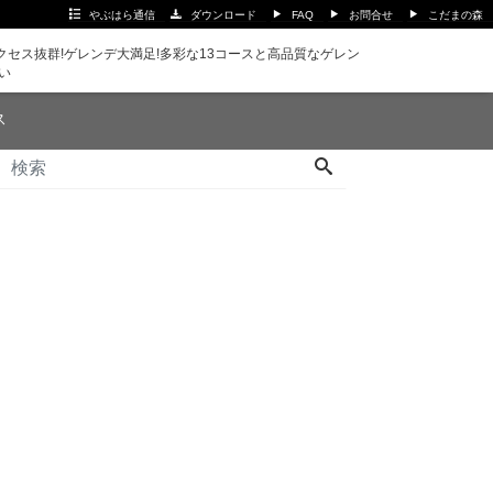
やぶはら通信
ダウンロード
FAQ
お問合せ
こだまの森
セス抜群!ゲレンデ大満足!多彩な13コースと高品質なゲレン
い
ス