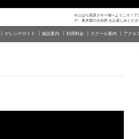
やぶはら高原スキー場へようこそ！アク
デ、奥木曽の大自然 をお楽しみくださ
ゲレンデガイド
施設案内
利用料金
スクール案内
アクセ