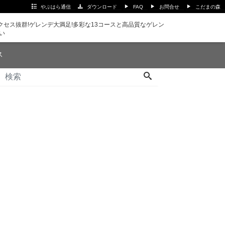
やぶはら通信
ダウンロード
FAQ
お問合せ
こだまの森
セス抜群!ゲレンデ大満足!多彩な13コースと高品質なゲレン
い
ス