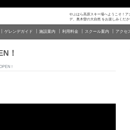
やぶはら高原スキー場へようこそ！アク
デ、奥木曽の大自然 をお楽しみくださ
ゲレンデガイド
施設案内
利用料金
スクール案内
アクセ
EN！
OPEN！