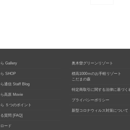
 Gallery
奥木曽グリーンリゾート
ら SHOP
標高1000ｍのお手軽リゾート
こだまの森
通信 Staff Blog
特定商取引に関する法律に基づく
ら高原 Movie
プライバシーポリシー
ら ５つのポイント
新型コロナウィルス対策について
る質問 [FAQ]
ンロード