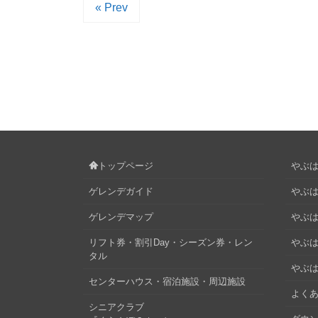
« Prev
トップページ
やぶはら
ゲレンデガイド
やぶは
ゲレンデマップ
やぶはら
リフト券・割引Day・シーズン券・レン
やぶは
タル
やぶは
センターハウス・宿泊施設・周辺施設
よくあ
シニアクラブ