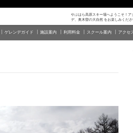
やぶはら高原スキー場へようこそ！アク
デ、奥木曽の大自然 をお楽しみくださ
ゲレンデガイド
施設案内
利用料金
スクール案内
アクセ