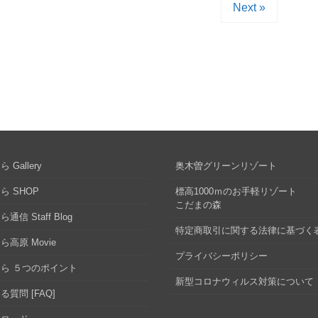
Next »
 Gallery
奥木曽グリーンリゾート
ら SHOP
標高1000ｍのお手軽リゾート
こだまの森
通信 Staff Blog
特定商取引に関する法律に基づく
ら高原 Movie
プライバシーポリシー
ら ５つのポイント
新型コロナウィルス対策について
る質問 [FAQ]