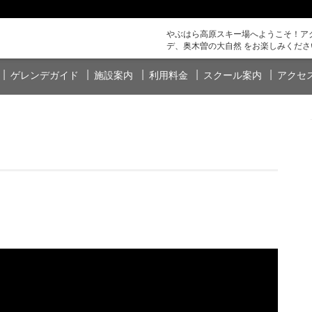
やぶはら高原スキー場へようこそ！アク
デ、奥木曽の大自然 をお楽しみくださ
ゲレンデガイド
施設案内
利用料金
スクール案内
アクセ