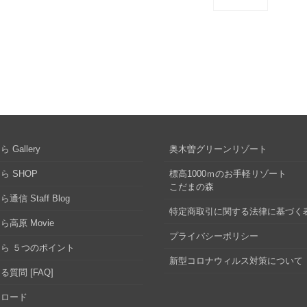
 Gallery
奥木曽グリーンリゾート
ら SHOP
標高1000ｍのお手軽リゾート
こだまの森
通信 Staff Blog
特定商取引に関する法律に基づく
ら高原 Movie
プライバシーポリシー
ら ５つのポイント
新型コロナウィルス対策について
る質問 [FAQ]
ンロード