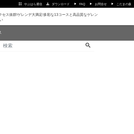
やぶはら通信
ダウンロード
FAQ
お問合せ
こだまの森
セス抜群!ゲレンデ大満足!多彩な13コースと高品質なゲレン
い
ス