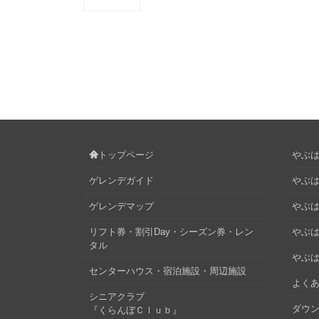
トップページ
やぶはら
ゲレンデガイド
やぶは
ゲレンデマップ
やぶはら
リフト券・割引Day・シーズン券・レン
やぶは
タル
やぶは
センターハウス・宿泊施設・周辺施設
よくあ
シニアクラブ
ダウ
『くらんぼＣｌｕｂ』