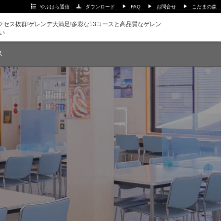
やぶはら通信
ダウンロード
FAQ
お問合せ
こだまの森
セス抜群!ゲレンデ大満足!多彩な13コースと高品質なゲレン
い
ス