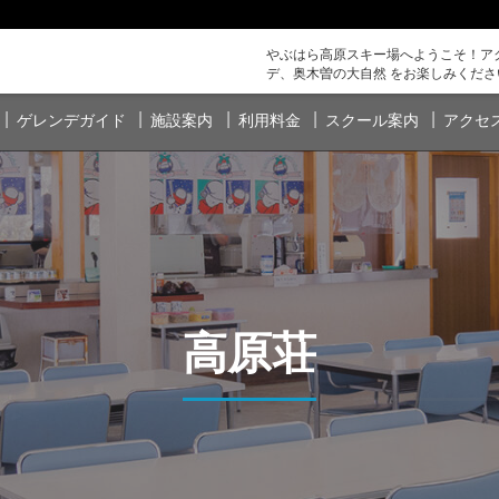
やぶはら高原スキー場へようこそ！アク
デ、奥木曽の大自然 をお楽しみくださ
ゲレンデガイド
施設案内
利用料金
スクール案内
アクセ
高原荘