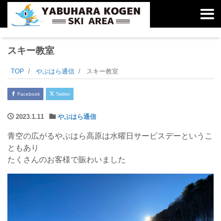
スキー教室
TOP
やぶはら通信
スキー教室
Facebook
Twitter
2023.1.11
やぶはら通信
青空の広がるやぶはら高原は水曜日サービスデーというこ
ともあり
たくさんのお客様で賑わいました