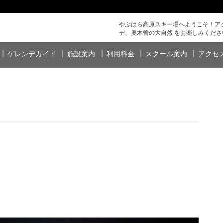
やぶはら高原スキー場へようこそ！アク
デ、奥木曽の大自然 をお楽しみくださ
ゲレンデガイド
施設案内
利用料金
スクール案内
アクセ