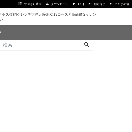
やぶはら通信
ダウンロード
FAQ
お問合せ
こだまの森
セス抜群!ゲレンデ大満足!多彩な13コースと高品質なゲレン
い
ス