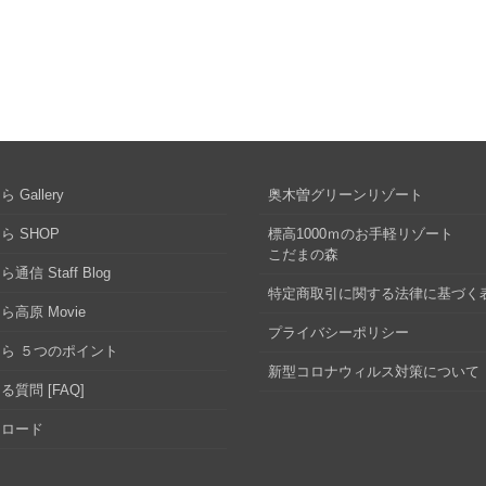
 Gallery
奥木曽グリーンリゾート
ら SHOP
標高1000ｍのお手軽リゾート
こだまの森
通信 Staff Blog
特定商取引に関する法律に基づく
ら高原 Movie
プライバシーポリシー
ら ５つのポイント
新型コロナウィルス対策について
る質問 [FAQ]
ンロード