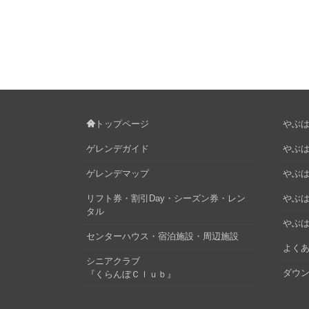
トップページ
やぶはら
ゲレンデガイド
やぶは
ゲレンデマップ
やぶはら
リフト券・割引Day・シーズン券・レン
やぶは
タル
やぶは
センターハウス・宿泊施設・周辺施設
よくあ
シニアクラブ
ダウ
『くらんぼＣｌｕｂ』