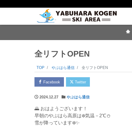
全リフトOPEN
TOP
やぶはら通信
全リフトOPEN
Facebook
Twitter
2024.12.27
やぶはら通信
🌄 おはようございます！
早朝のやぶはら高原は❄️気温－2℃⛄
雪が降っています❄️✨