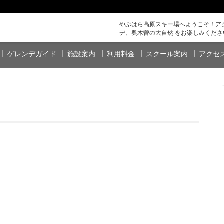
やぶはら高原スキー場へようこそ！アク
デ、奥木曽の大自然 をお楽しみくださ
ゲレンデガイド
施設案内
利用料金
スクール案内
アクセ