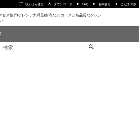
やぶはら通信
ダウンロード
FAQ
お問合せ
こだまの森
セス抜群!ゲレンデ大満足!多彩な13コースと高品質なゲレン
い
ス