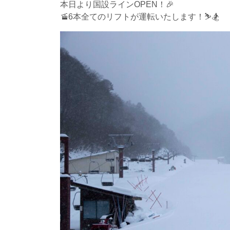
本日より国設ラインOPEN！🎉
🚡6本全てのリフトが運転いたします！⛷️🏂