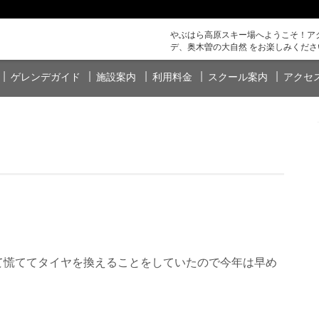
やぶはら高原スキー場へようこそ！アク
デ、奥木曽の大自然 をお楽しみくださ
ゲレンデガイド
施設案内
利用料金
スクール案内
アクセ
て慌ててタイヤを換えることをしていたので今年は早め
。