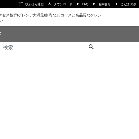
やぶはら通信
ダウンロード
FAQ
お問合せ
こだまの森
セス抜群!ゲレンデ大満足!多彩な13コースと高品質なゲレン
い
ス