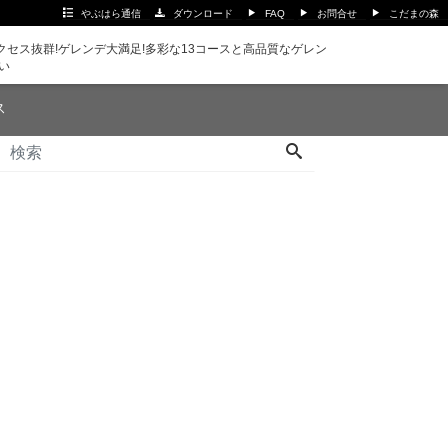
やぶはら通信
ダウンロード
FAQ
お問合せ
こだまの森
セス抜群!ゲレンデ大満足!多彩な13コースと高品質なゲレン
い
ス