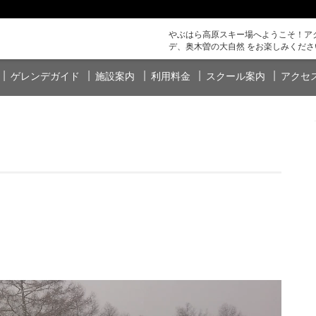
やぶはら高原スキー場へようこそ！アク
デ、奥木曽の大自然 をお楽しみくださ
ゲレンデガイド
施設案内
利用料金
スクール案内
アクセ