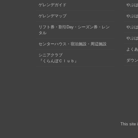
ゲレンデガイド
やぶは
ゲレンデマップ
やぶはら
リフト券・割引Day・シーズン券・レン
やぶは
タル
やぶは
センターハウス・宿泊施設・周辺施設
よくあ
シニアクラブ
ダウ
『くらんぼＣｌｕｂ』
This site