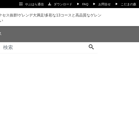
やぶはら通信
ダウンロード
FAQ
お問合せ
こだまの森
セス抜群!ゲレンデ大満足!多彩な13コースと高品質なゲレン
い
ス