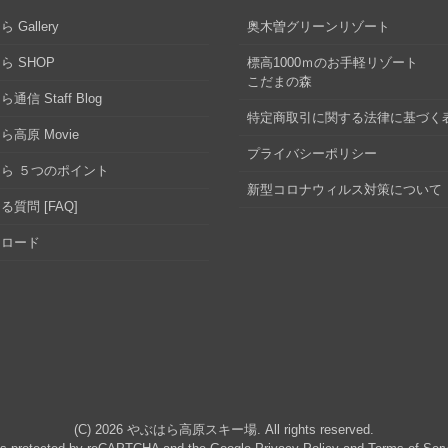
 Gallery
奥木曽グリーンリゾート
ら SHOP
標高1000ｍのお手軽リゾート
こだまの森
通信 Staff Blog
特定商取引に関する法律に基づく
ら高原 Movie
プライバシーポリシー
ら ５つのポイント
新型コロナウィルス対策について
る質問 [FAQ]
ンロード
(C) 2026
やぶはら高原スキー場
. All rights reserved.