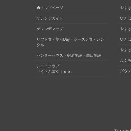
トップページ
やぶはら
ゲレンデガイド
やぶは
ゲレンデマップ
やぶはら
リフト券・割引Day・シーズン券・レン
やぶは
タル
やぶは
センターハウス・宿泊施設・周辺施設
よくあ
シニアクラブ
ダウ
『くらんぼＣｌｕｂ』