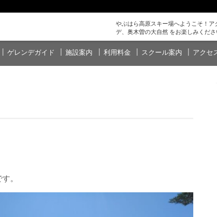
やぶはら高原スキー場へようこそ！アク
デ、奥木曽の大自然 をお楽しみくださ
ゲレンデガイド
施設案内
利用料金
スクール案内
アクセ
です。