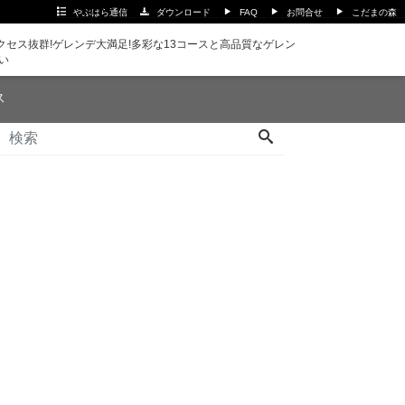
やぶはら通信
ダウンロード
FAQ
お問合せ
こだまの森
セス抜群!ゲレンデ大満足!多彩な13コースと高品質なゲレン
い
ス