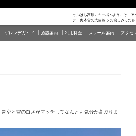
やぶはら高原スキー場へようこそ！アク
デ、奥木曽の大自然 をお楽しみくださ
ゲレンデガイド
施設案内
利用料金
スクール案内
アクセ
、青空と雪の白さがマッチしてなんとも気分が高ぶりま