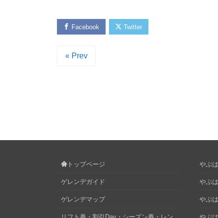
Facebook
Twitter
« Prev
トップページ
やぶはら
ゲレンデガイド
やぶは
ゲレンデマップ
やぶはら
リフト券・割引Day・シーズン券・レン
やぶは