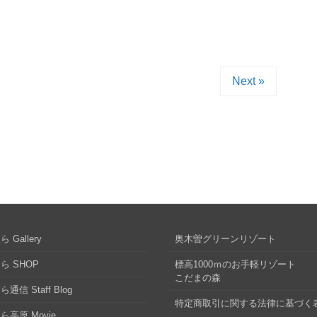
Next »
 Gallery
奥木曽グリーンリゾート
ら SHOP
標高1000ｍのお手軽リゾート
こだまの森
通信 Staff Blog
特定商取引に関する法律に基づく
ら高原 Movie