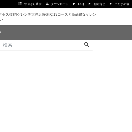
やぶはら通信
ダウンロード
FAQ
お問合せ
こだまの森
セス抜群!ゲレンデ大満足!多彩な13コースと高品質なゲレン
い
ス