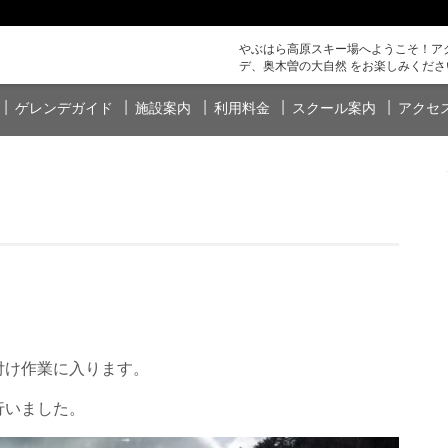
やぶはら高原スキー場へようこそ！アク
デ、奥木曽の大自然 をお楽しみくださ
ゲレンデガイド
施設案内
利用料金
スクール案内
アクセ
付け作業に入ります。
行いました。