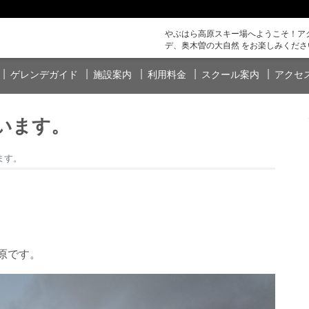
やぶはら高原スキー場へようこそ！アク
デ、奥木曽の大自然 をお楽しみくださ
ゲレンデガイド
施設案内
利用料金
スクール案内
アクセ
います。
ます。
原です。