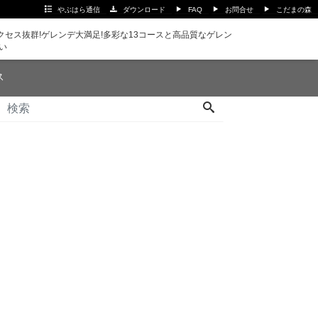
やぶはら通信
ダウンロード
FAQ
お問合せ
こだまの森
セス抜群!ゲレンデ大満足!多彩な13コースと高品質なゲレン
い
ス