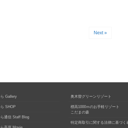
Next »
 Gallery
奥木曽グリーンリゾート
ら SHOP
標高1000ｍのお手軽リゾート
こだまの森
通信 Staff Blog
特定商取引に関する法律に基づく
ら高原 Movie