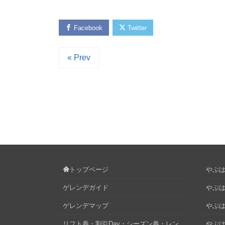
Facebook
Twitter
« Prev
トップページ
やぶはら
ゲレンデガイド
やぶは
ゲレンデマップ
やぶはら
リフト券・割引Day・シーズン券・レン
やぶは