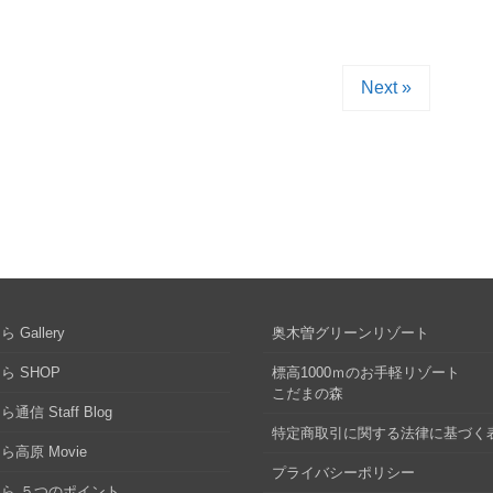
Next »
 Gallery
奥木曽グリーンリゾート
ら SHOP
標高1000ｍのお手軽リゾート
こだまの森
通信 Staff Blog
特定商取引に関する法律に基づく
ら高原 Movie
プライバシーポリシー
ら ５つのポイント