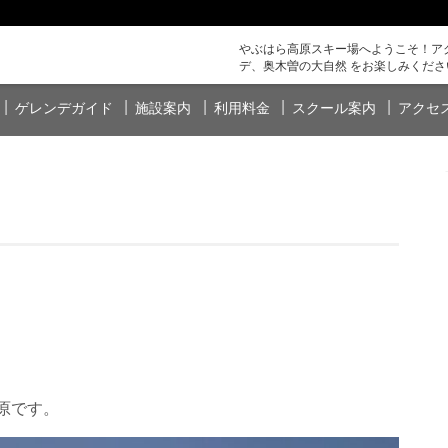
やぶはら高原スキー場へようこそ！アク
デ、奥木曽の大自然 をお楽しみくださ
ゲレンデガイド
施設案内
利用料金
スクール案内
アクセ
原です。