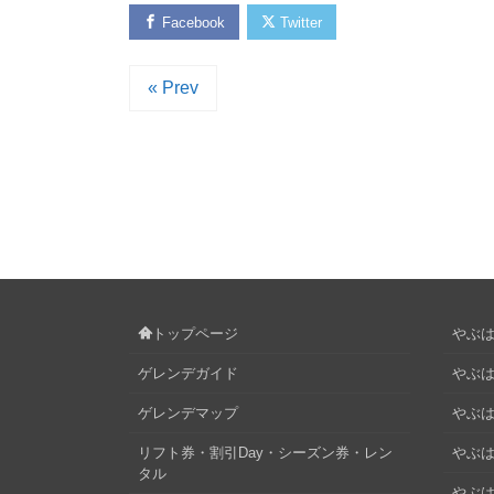
Facebook
Twitter
« Prev
トップページ
やぶはら
ゲレンデガイド
やぶは
ゲレンデマップ
やぶはら
リフト券・割引Day・シーズン券・レン
やぶは
タル
やぶは