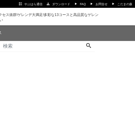
やぶはら通信
ダウンロード
FAQ
お問合せ
こだまの森
セス抜群!ゲレンデ大満足!多彩な13コースと高品質なゲレン
い
ス