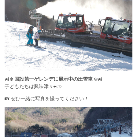
🚜❄️
国設第一ゲレンデに展示中の圧雪車
❄️🚜
子どもたちは興味津々👀✨
📸 ぜひ一緒に写真を撮ってください！