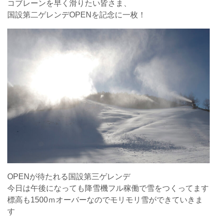
コブレーンを早く滑りたい皆さま、
国設第二ゲレンデOPENを記念に一枚！
OPENが待たれる国設第三ゲレンデ
今日は午後になっても降雪機フル稼働で雪をつくってます
標高も1500ｍオーバーなのでモリモリ雪ができていきま
す