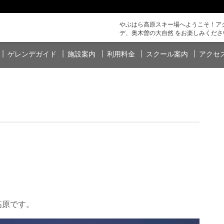
やぶはら高原スキー場へようこそ！アク
デ、奥木曽の大自然 をお楽しみくださ
ゲレンデガイド
施設案内
利用料金
スクール案内
アクセ
高原です。