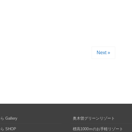
Next »
 Gallery
奥木曽グリーンリゾート
ら SHOP
標高1000ｍのお手軽リゾート