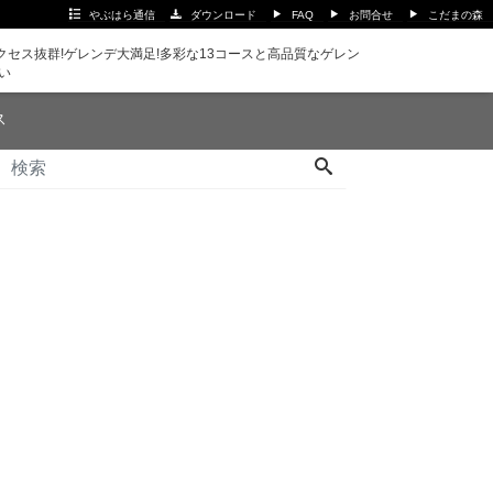
やぶはら通信
ダウンロード
FAQ
お問合せ
こだまの森
セス抜群!ゲレンデ大満足!多彩な13コースと高品質なゲレン
い
ス