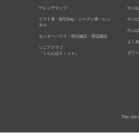
ゲレンデマップ
やぶはら
リフト券・割引Day・シーズン券・レン
やぶは
タル
やぶは
センターハウス・宿泊施設・周辺施設
よくあ
シニアクラブ
ダウ
『くらんぼＣｌｕｂ』
This site