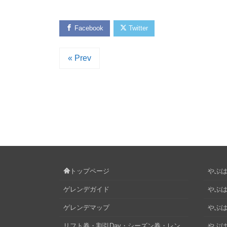
Facebook
Twitter
« Prev
トップページ
やぶはら
ゲレンデガイド
やぶは
ゲレンデマップ
やぶはら
リフト券・割引Day・シーズン券・レン
やぶは