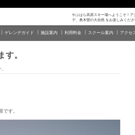
やぶはら高原スキー場へようこそ！アク
デ、奥木曽の大自然 をお楽しみくださ
ゲレンデガイド
施設案内
利用料金
スクール案内
アクセ
ます。
す。
原です。