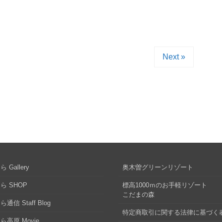
Next »
 Gallery
奥木曽グリーンリゾート
ら SHOP
標高1000ｍのお手軽リゾート
こだまの森
通信 Staff Blog
特定商取引に関する法律に基づく
ら高原 Movie