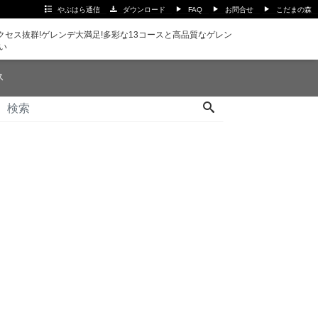
やぶはら通信
ダウンロード
FAQ
お問合せ
こだまの森
セス抜群!ゲレンデ大満足!多彩な13コースと高品質なゲレン
い
ス