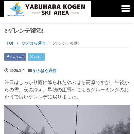
3ゲレンデ復活!
TOP
やぶはら通信
3ゲレンデ復活!
Facebook
Twitter
2025.3.4
やぶはら通信
昨日はしっかり雨に降られたやぶはら高原ですが、午後か
らの雪、夜の冷え、早朝の圧雪車によるグルーミングのお
かげで良いゲレンデに戻りました。