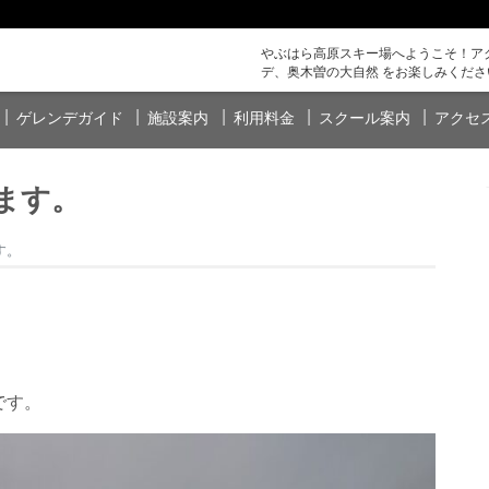
やぶはら高原スキー場へようこそ！アク
デ、奥木曽の大自然 をお楽しみくださ
ゲレンデガイド
施設案内
利用料金
スクール案内
アクセ
ます。
す。
です。