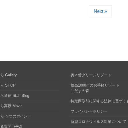
Next »
 Gallery
奥木曽グリーンリゾート
ら SHOP
標高1000ｍのお手軽リゾート
こだまの森
通信 Staff Blog
特定商取引に関する法律に基づく
ら高原 Movie
プライバシーポリシー
ら ５つのポイント
新型コロナウィルス対策について
る質問 [FAQ]