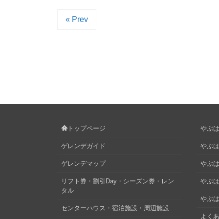
« Prev
トップページ
やぶはら
ゲレンデガイド
やぶは
ゲレンデマップ
やぶはら
リフト券・割引Day・シーズン券・レン
やぶは
タル
やぶは
センターハウス・宿泊施設・周辺施設
よくあ