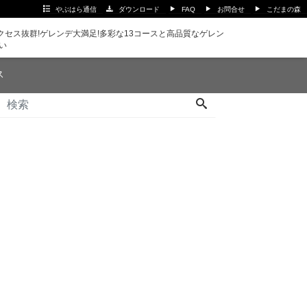
やぶはら通信
ダウンロード
FAQ
お問合せ
こだまの森
セス抜群!ゲレンデ大満足!多彩な13コースと高品質なゲレン
い
ス