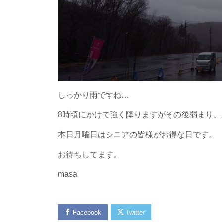
しっかり雨ですね…
8時頃にかけて強く降りますがその後弱まり
本日月曜日はシニアの皆様がお得な日です。
お待ちしてます。
masa
Facebook
Twitter