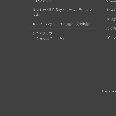
ゲレンデマップ
やぶはら
リフト券・割引Day・シーズン券・レン
やぶは
タル
やぶは
センターハウス・宿泊施設・周辺施設
よくあ
シニアクラブ
ダウ
『くらんぼＣｌｕｂ』
This site