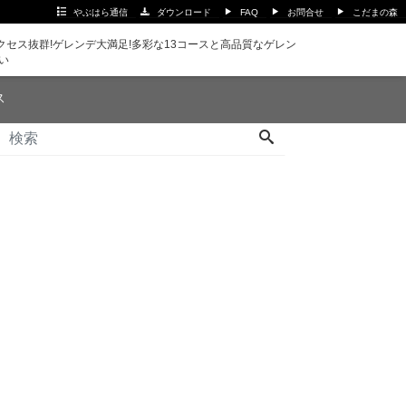
やぶはら通信
ダウンロード
FAQ
お問合せ
こだまの森
セス抜群!ゲレンデ大満足!多彩な13コースと高品質なゲレン
い
ス