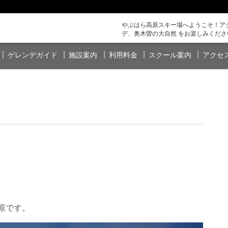
やぶはら高原スキー場へようこそ！アク
デ、奥木曽の大自然 をお楽しみくださ
ゲレンデガイド
施設案内
利用料金
スクール案内
アクセ
原です。