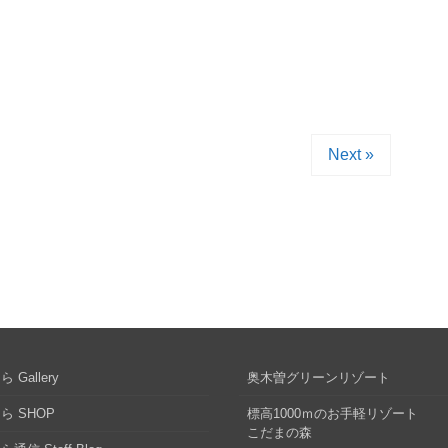
Next »
 Gallery
奥木曽グリーンリゾート
ら SHOP
標高1000ｍのお手軽リゾート
こだまの森