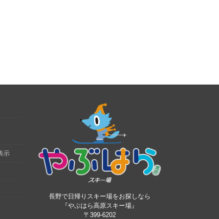
表示
長野で日帰りスキー場をお探しなら
『やぶはら高原スキー場』
〒399-6202