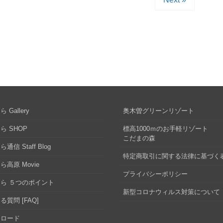
 Gallery
奥木曽グリーンリゾート
ら SHOP
標高1000ｍのお手軽リゾート
こだまの森
通信 Staff Blog
特定商取引に関する法律に基づく
ら高原 Movie
プライバシーポリシー
ら ５つのポイント
新型コロナウィルス対策について
る質問 [FAQ]
ンロード