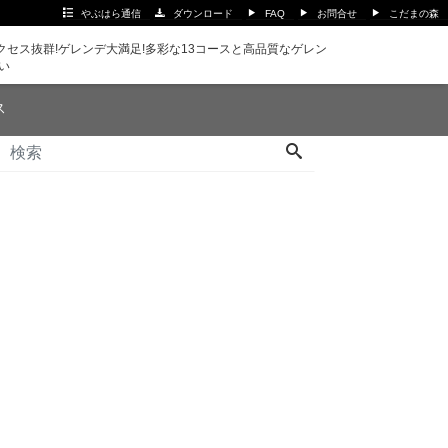
やぶはら通信
ダウンロード
FAQ
お問合せ
こだまの森
セス抜群!ゲレンデ大満足!多彩な13コースと高品質なゲレン
い
ス