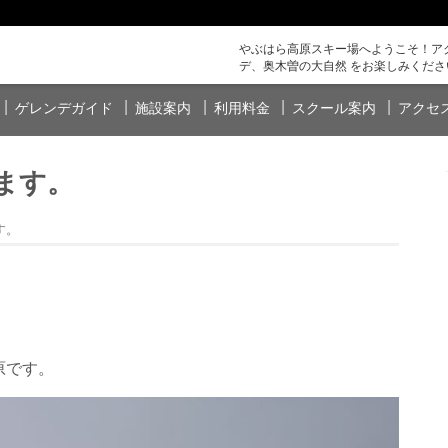
やぶはら高原スキー場へようこそ！アク
デ、奥木曽の大自然 をお楽しみくださ
ゲレンデガイド
施設案内
利用料金
スクール案内
アクセ
ます。
す。
原です。