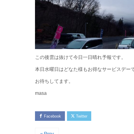
この後雲は抜けて今日一日晴れ予報です。
本日水曜日はどなた様もお得なサービスデー
お待ちしてます。
masa
Facebook
Twitter
« Prev