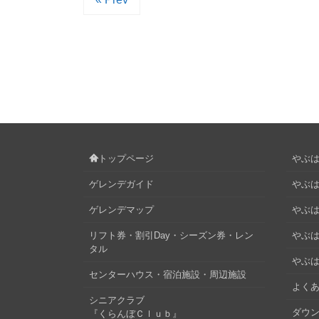
トップページ
やぶはら
ゲレンデガイド
やぶは
ゲレンデマップ
やぶはら
リフト券・割引Day・シーズン券・レン
やぶは
タル
やぶは
センターハウス・宿泊施設・周辺施設
よくあ
シニアクラブ
ダウ
『くらんぼＣｌｕｂ』