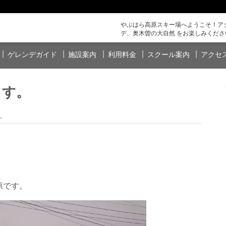
やぶはら高原スキー場へようこそ！アク
デ、奥木曽の大自然 をお楽しみくださ
ゲレンデガイド
施設案内
利用料金
スクール案内
アクセ
ます。
。
原です。