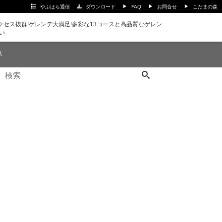
やぶはら通信
ダウンロード
FAQ
お問合せ
こだまの森
セス抜群!ゲレンデ大満足!多彩な13コースと高品質なゲレン
い
ス