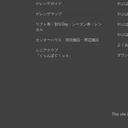
ゲレンデガイド
やぶは
ゲレンデマップ
やぶはら
リフト券・割引Day・シーズン券・レン
やぶは
タル
やぶは
センターハウス・宿泊施設・周辺施設
よくあ
シニアクラブ
ダウ
『くらんぼＣｌｕｂ』
This site