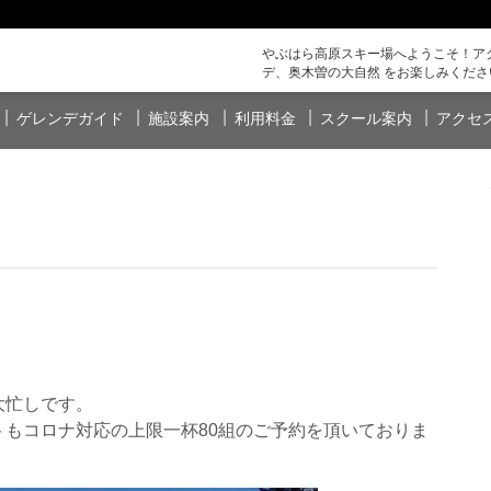
やぶはら高原スキー場へようこそ！アク
デ、奥木曽の大自然 をお楽しみくださ
ゲレンデガイド
施設案内
利用料金
スクール案内
アクセ
大忙しです。
もコロナ対応の上限一杯80組のご予約を頂いておりま