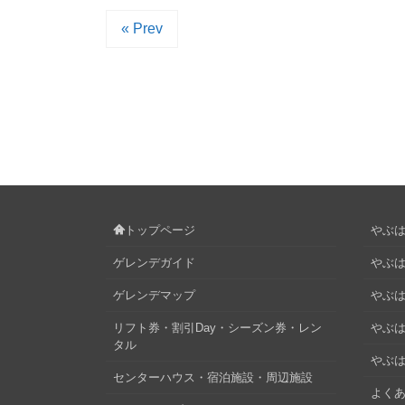
« Prev
トップページ
やぶはら
ゲレンデガイド
やぶは
ゲレンデマップ
やぶはら
リフト券・割引Day・シーズン券・レン
やぶは
タル
やぶは
センターハウス・宿泊施設・周辺施設
よくあ