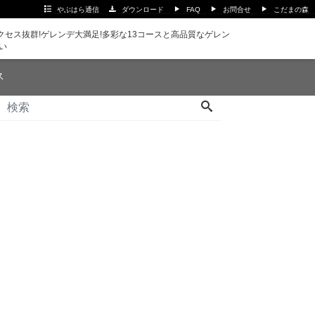
やぶはら通信
ダウンロード
FAQ
お問合せ
こだまの森
セス抜群!ゲレンデ大満足!多彩な13コースと高品質なゲレン
い
ス