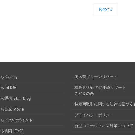
Next »
 Gallery
奥木曽グリーンリゾート
ら SHOP
標高1000ｍのお手軽リゾート
こだまの森
通信 Staff Blog
特定商取引に関する法律に基づく
ら高原 Movie
プライバシーポリシー
ら ５つのポイント
新型コロナウィルス対策について
る質問 [FAQ]