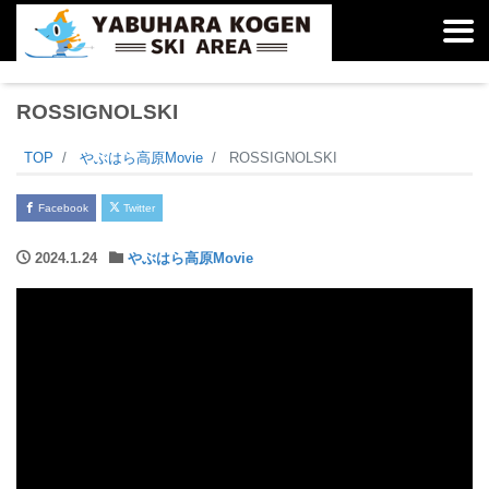
ROSSIGNOLSKI
TOP
やぶはら高原Movie
ROSSIGNOLSKI
Facebook
Twitter
2024.1.24
やぶはら高原Movie