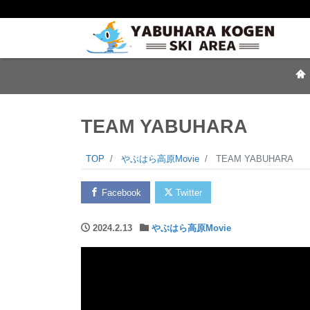
TEAM YABUHARA
TOP
やぶはら高原Movie
TEAM YABUHARA
Facebook
Twitter
2024.2.13
やぶはら高原Movie