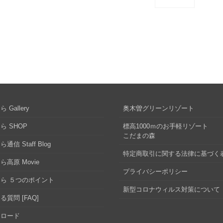
 Gallery
奥木曽グリーンリゾート
ら SHOP
標高1000ｍのお手軽リゾート
こだまの森
通信 Staff Blog
特定商取引に関する法律に基づく
ら高原 Movie
プライバシーポリシー
ら ５つのポイント
新型コロナウィルス対策について
る質問 [FAQ]
ンロード