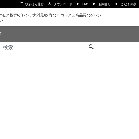
やぶはら通信
ダウンロード
FAQ
お問合せ
こだまの森
セス抜群!ゲレンデ大満足!多彩な13コースと高品質なゲレン
い
ス