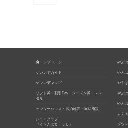
トップページ
やぶはら
ゲレンデガイド
やぶは
ゲレンデマップ
やぶはら
リフト券・割引Day・シーズン券・レン
やぶは
タル
やぶは
センターハウス・宿泊施設・周辺施設
よくあ
シニアクラブ
ダウ
『くらんぼＣｌｕｂ』