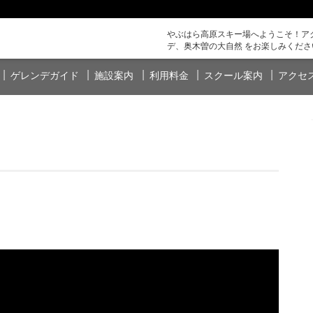
やぶはら高原スキー場へようこそ！アク
デ、奥木曽の大自然 をお楽しみくださ
ゲレンデガイド
施設案内
利用料金
スクール案内
アクセ