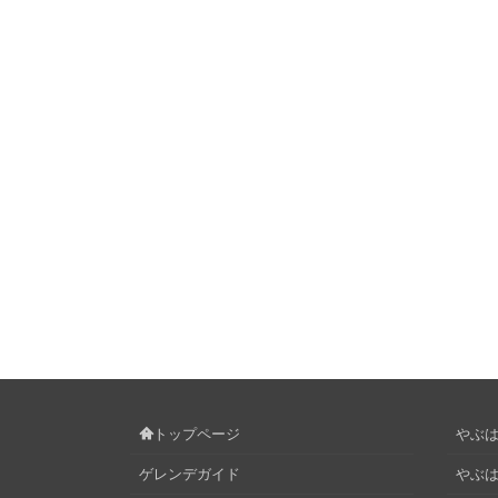
トップページ
やぶはら
ゲレンデガイド
やぶは