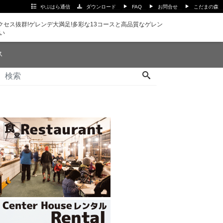
やぶはら通信
ダウンロード
FAQ
お問合せ
こだまの森
セス抜群!ゲレンデ大満足!多彩な13コースと高品質なゲレン
い
ス