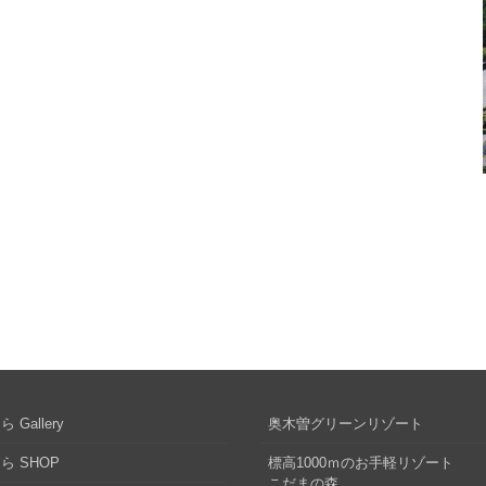
 Gallery
奥木曽グリーンリゾート
ら SHOP
標高1000ｍのお手軽リゾート
こだまの森