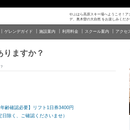
やぶはら高原スキー場へようこそ！アク
デ、奥木曽の大自然 をお楽しみくださ
ゲレンデガイド
施設案内
利用料金
スクール案内
アクセ
ありますか？
？
年齢確認必要】リフト1日券3400円
定日除く、ご確認くださいませ）