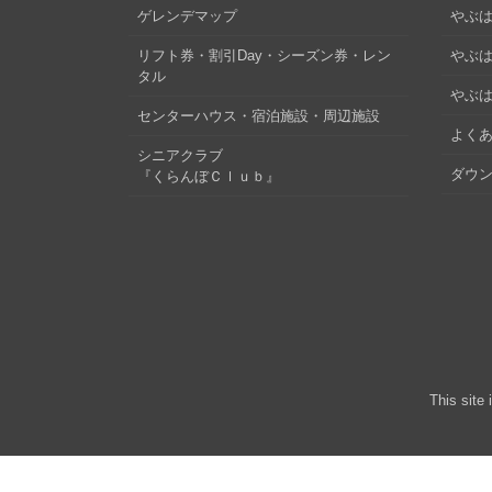
ゲレンデマップ
やぶはら
リフト券・割引Day・シーズン券・レン
やぶは
タル
やぶは
センターハウス・宿泊施設・周辺施設
よくあ
シニアクラブ
ダウ
『くらんぼＣｌｕｂ』
This site